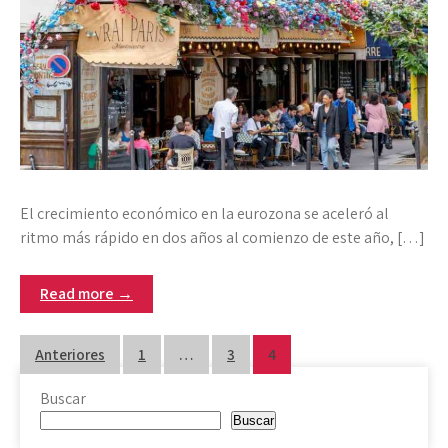
El crecimiento económico en la eurozona se aceleró al
ritmo más rápido en dos años al comienzo de este año, […]
Read more →
Paginación
Anteriores
1
…
3
4
de
Buscar
entradas
Buscar