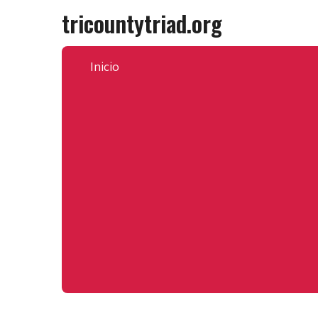
Skip
tricountytriad.org
to
content
Inicio